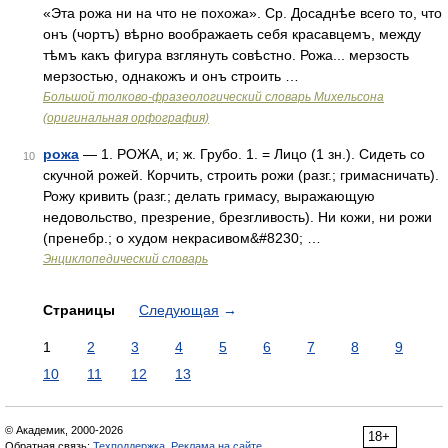
«Эта рожа ни на что не похожа». Ср. Досаднѣе всего то, что
онъ (чортъ) вѣрно воображаеть себя красавцемъ, между
тѣмъ какъ фигура взглянуть совѣстно. Рожа... мерзость
мерзостью, однакожъ и онъ строить …
Большой толково-фразеологический словарь Михельсона
(оригинальная орфография)
рожа
— 1. РОЖА, и; ж. Грубо. 1. = Лицо (1 зн.). Сидеть со
10
скучной рожей. Корчить, строить рожи (разг.; гримасничать).
Рожу кривить (разг.; делать гримасу, выражающую
недовольство, презрение, брезгливость). Ни кожи, ни рожи
(пренебр.; о худом некрасивом&#8230; …
Энциклопедический словарь
Страницы
Следующая
→
1
2
3
4
5
6
7
8
9
10
11
12
13
© Академик, 2000-2026
18+
Обратная связь:
Техподдержка
,
Реклама на сайте