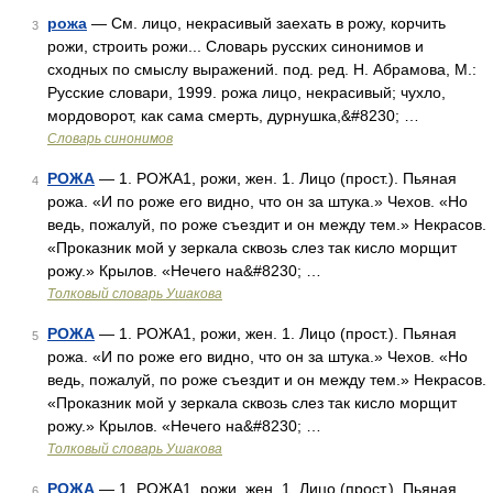
рожа
— См. лицо, некрасивый заехать в рожу, корчить
3
рожи, строить рожи... Словарь русских синонимов и
сходных по смыслу выражений. под. ред. Н. Абрамова, М.:
Русские словари, 1999. рожа лицо, некрасивый; чухло,
мордоворот, как сама смерть, дурнушка,&#8230; …
Словарь синонимов
РОЖА
— 1. РОЖА1, рожи, жен. 1. Лицо (прост.). Пьяная
4
рожа. «И по роже его видно, что он за штука.» Чехов. «Но
ведь, пожалуй, по роже съездит и он между тем.» Некрасов.
«Проказник мой у зеркала сквозь слез так кисло морщит
рожу.» Крылов. «Нечего на&#8230; …
Толковый словарь Ушакова
РОЖА
— 1. РОЖА1, рожи, жен. 1. Лицо (прост.). Пьяная
5
рожа. «И по роже его видно, что он за штука.» Чехов. «Но
ведь, пожалуй, по роже съездит и он между тем.» Некрасов.
«Проказник мой у зеркала сквозь слез так кисло морщит
рожу.» Крылов. «Нечего на&#8230; …
Толковый словарь Ушакова
РОЖА
— 1. РОЖА1, рожи, жен. 1. Лицо (прост.). Пьяная
6