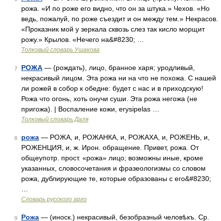
рожа. «И по роже его видно, что он за штука.» Чехов. «Но
ведь, пожалуй, по роже съездит и он между тем.» Некрасов.
«Проказник мой у зеркала сквозь слез так кисло морщит
рожу.» Крылов. «Нечего на&#8230; …
Толковый словарь Ушакова
РОЖА
— (рождать), лицо, бранное харя; уродливый,
7
некрасивый лицом. Эта рожа ни на что не похожа. С нашей
ли рожей в собор к обедне: будет с нас и в приходскую!
Рожа что огонь, хоть онучи суши. Эта рожа негожа (не
пригожа). | Воспаление кожи, erysipelas …
Толковый словарь Даля
рожа
— РОЖА, и, РОЖАНКА, и, РОЖАХА, и, РОЖЕНЬ, и,
8
РОЖЕНЦИЯ, и, ж. Ирон. обращение. Привет, рожа. От
общеупотр. прост. «рожа» лицо; возможны иные, кроме
указанных, словосочетания и фразеологизмы со словом
рожа, дублирующие те, которые образованы с его&#8230;
…
Словарь русского арго
Рожа
— (иноск.) некрасивый, безобразный человѣкъ. Ср.
9