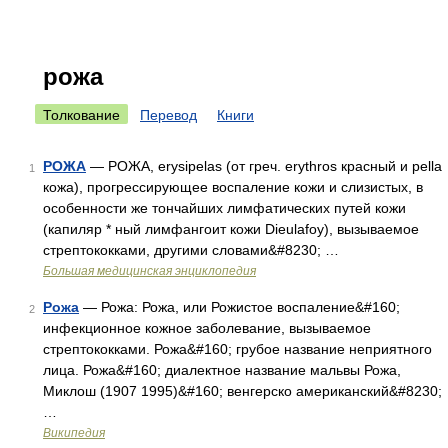
рожа
Толкование
Перевод
Книги
РОЖА
— РОЖА, erysipelas (от греч. erythros красный и pella
1
кожа), прогрессирующее воспаление кожи и слизистых, в
особенности же тончайших лимфатических путей кожи
(капиляр * ный лимфангоит кожи Dieulafoy), вызываемое
стрептококками, другими словами&#8230; …
Большая медицинская энциклопедия
Рожа
— Рожа: Рожа, или Рожистое воспаление&#160;
2
инфекционное кожное заболевание, вызываемое
стрептококками. Рожа&#160; грубое название неприятного
лица. Рожа&#160; диалектное название мальвы Рожа,
Миклош (1907 1995)&#160; венгерско американский&#8230;
…
Википедия